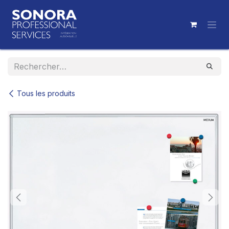
Se rendre au contenu
Tous les produits