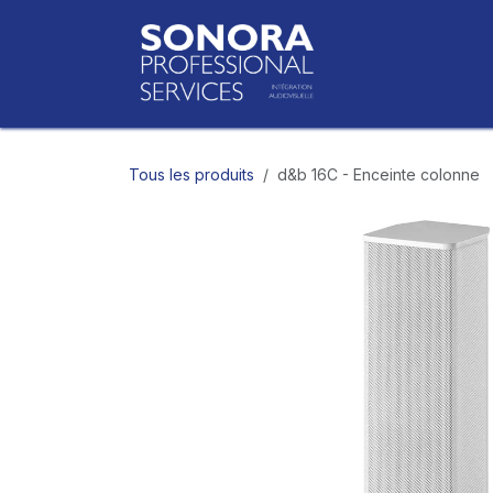
Se rendre au contenu
Accueil
Bo
Tous les produits
d&b 16C - Enceinte colonne