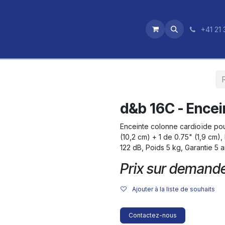
utique
News
Nos certifications
+41 21 
d&b 16C - Encei
Enceinte colonne cardioïde pou
(10,2 cm) + 1 de 0.75" (1,9 cm),
122 dB, Poids 5 kg, Garantie 5 
Prix sur demand
Ajouter à la liste de souhaits
Contactez-nous