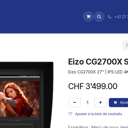
utique
News
Nos certifications
+41 21 
Eizo CG2700X S
Eizo CG2700X 27" | IPS-LED 4K 
CHF
3'499.00
Ajout
Ajouter à la liste de souhaits
Expédition : Merci de nous de