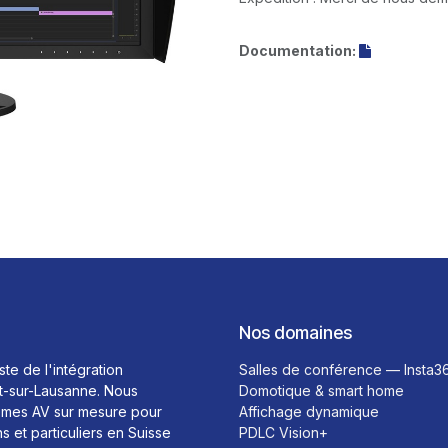
Documentation:
Nos domaines
ste de l'intégration
Salles de conférence — Insta3
t-sur-Lausanne. Nous
Domotique & smart home
mes AV sur mesure pour
Affichage dynamique
ns et particuliers en Suisse
PDLC Vision+