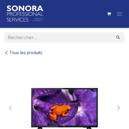
Se rendre au contenu
Tous les produits