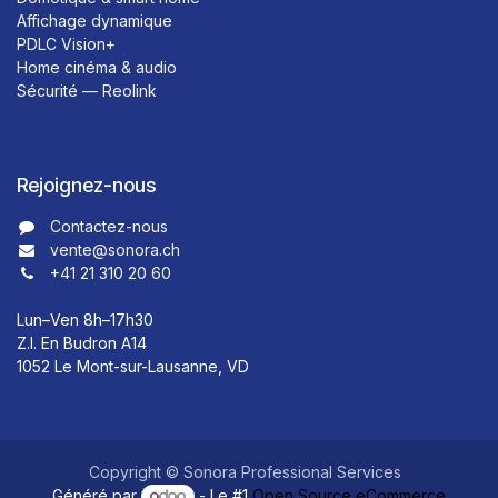
Affichage dynamique
PDLC Vision+
Home cinéma & audio
Sécurité — Reolink
Rejoignez-nous
Contactez-nous​​
vente@sonora.ch
+41 21 310 20 60
Lun–Ven 8h–17h30
Z.I. En Budron A14
1052 Le Mont-sur-Lausanne, VD
Copyright © Sonora Professional Services
Généré par
- Le #1
Open Source eCommerce