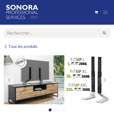
Se rendre au contenu
Tous les produits