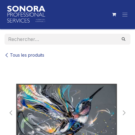
Se rendre au contenu
Tous les produits