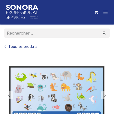
Se rendre au contenu
Tous les produits