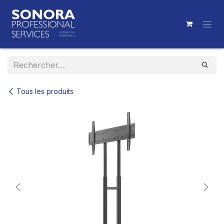
Se rendre au contenu
Tous les produits