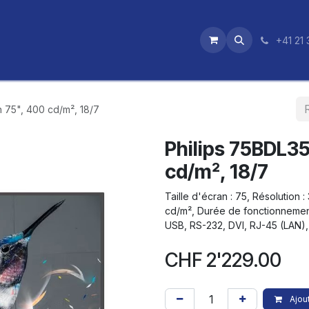
utique
News
Nos certifications
+41 21 
n 75", 400 cd/m², 18/7
Philips 75BDL35
cd/m², 18/7
Taille d'écran : 75, Résolution 
cd/m², Durée de fonctionnement 
USB, RS-232, DVI, RJ-45 (LAN), 
CHF
2'229.00
Ajout