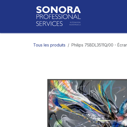
Se rendre au contenu
Accueil
Bo
Tous les produits
Philips 75BDL3511Q/00 - Écra