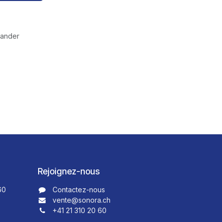
mander
Rejoignez-nous
60
Contactez-nous​​
vente@sonora.ch
+41 21 310 20 60