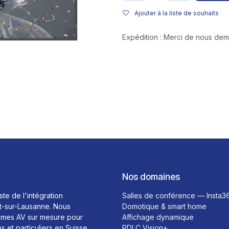
Ajouter à la liste de souhaits
Expédition : Merci de nous de
Nos domaines
ste de l'intégration
Salles de conférence — Insta3
t-sur-Lausanne. Nous
Domotique & smart home
mes AV sur mesure pour
Affichage dynamique
ns et particuliers en Suisse
PDLC Vision+