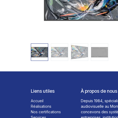
Liens utiles
À propos de nous
Accueil
Depuis 1984, spéciali
Réalisations
audiovisuelle au Mon
Nos certifications
concevons des systè
Services
entreprises, institutio