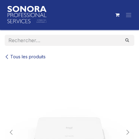
Se rendre au contenu
Tous les produits