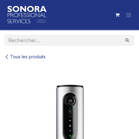
Se rendre au contenu
Tous les produits