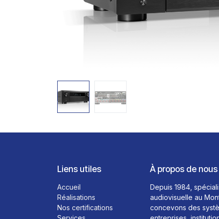
Liens utiles
À propos de nous
Accueil
Depuis 1984, spéciali
Réalisations
audiovisuelle au Mon
Nos certifications
concevons des systè
Services
entreprises, institutio