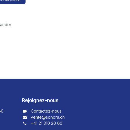
mander
Rejoignez-nous
60
Contactez-nous​​
vente@sonora.ch
+41 21 310 20 60