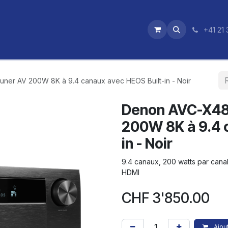
utique
News
Nos certifications
+41 21 
ner AV 200W 8K à 9.4 canaux avec HEOS Built-in - Noir
Denon AVC-X48
200W 8K à 9.4 
in - Noir
9.4 canaux, 200 watts par canal
HDMI
CHF
3'850.00
Ajout