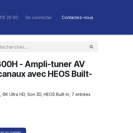
310 20 60
Se connecter
Contactez-nous
00H - Ampli-tuner AV
canaux avec HEOS Built-
, 8K Ultra HD, Son 3D, HEOS Built-in, 7 entrées
er au panier