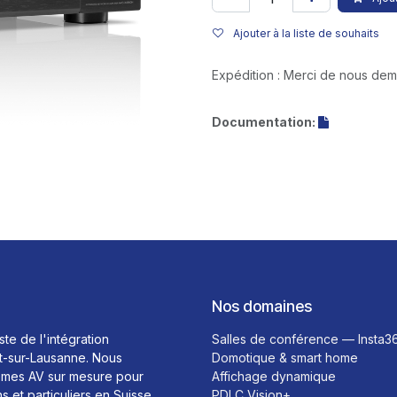
Ajouter à la liste de souhaits
Expédition : Merci de nous de
Documentation:
Nos domaines
ste de l'intégration
Salles de conférence — Insta3
t-sur-Lausanne. Nous
Domotique & smart home
mes AV sur mesure pour
Affichage dynamique
ns et particuliers en Suisse
PDLC Vision+