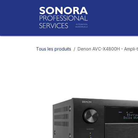
Se rendre au contenu
Accueil
Bo
Tous les produits
Denon AVC-X4800H - Ampli-tu