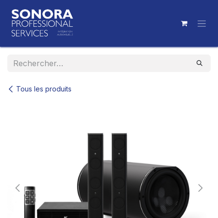
Se rendre au contenu
Tous les produits