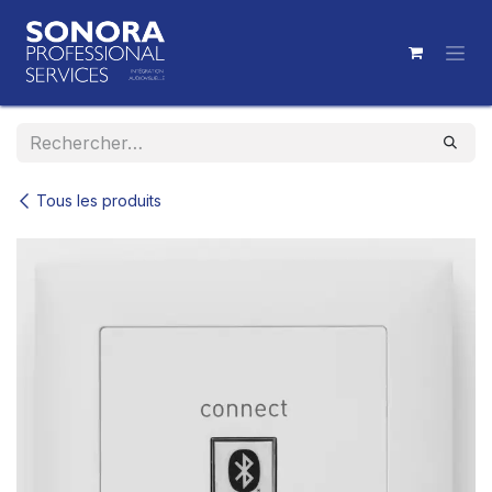
Se rendre au contenu
Tous les produits