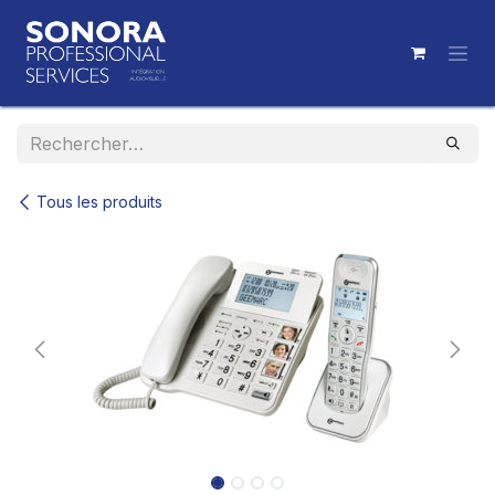
Se rendre au contenu
Tous les produits