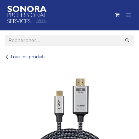
Se rendre au contenu
Tous les produits