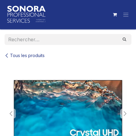
Se rendre au contenu
Tous les produits