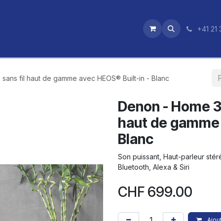
utique
News
Nos certifications
+41 21 
sans fil haut de gamme avec HEOS® Built-in - Blanc
Denon - Home 35
haut de gamme 
Blanc
Son puissant, Haut-parleur stéré
Bluetooth, Alexa & Siri
CHF
699.00
Ajout