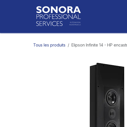
Se rendre au contenu
Accueil
Bo
Tous les produits
Elipson Infinite 14 - HP enca