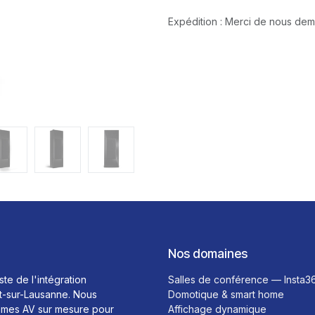
Expédition : Merci de nous de
Nos domaines
ste de l'intégration
Salles de conférence — Insta3
t-sur-Lausanne. Nous
Domotique & smart home
mes AV sur mesure pour
Affichage dynamique