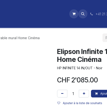
utique
News
Nos certifications
+41 21 
strable mural Home Cinéma
Elipson Infinite
Home Cinéma
HP INFINITE 14 IN/OUT - Noir
CHF
2'085.00
Ajout
Ajouter à la liste de souhaits