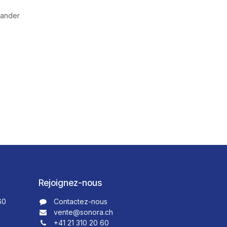
mander
Rejoignez-nous
60
Contactez-nous​​
vente@sonora.ch
+41 21 310 20 60