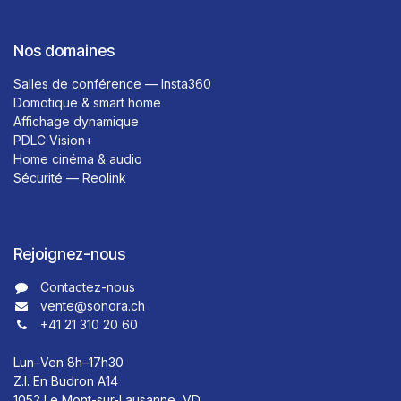
Nos domaines
Salles de conférence — Insta360
Domotique & smart home
Affichage dynamique
PDLC Vision+
Home cinéma & audio
Sécurité — Reolink
Rejoignez-nous
Contactez-nous​​
vente@sonora.ch
+41 21 310 20 60
Lun–Ven 8h–17h30
Z.I. En Budron A14
1052 Le Mont-sur-Lausanne, VD