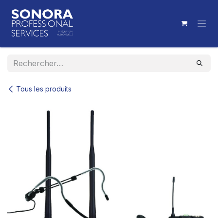
Se rendre au contenu
Tous les produits