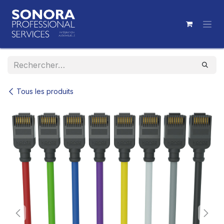
Se rendre au contenu
Tous les produits