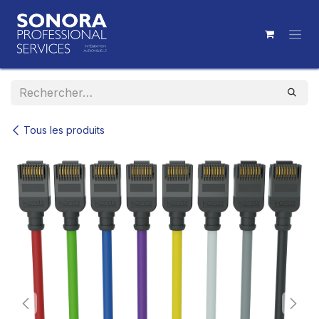
Se rendre au contenu
Tous les produits