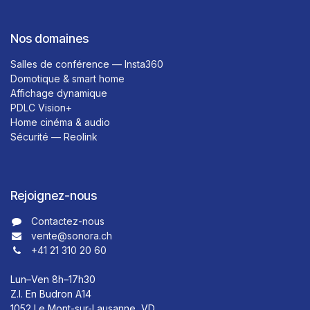
Nos domaines
Salles de conférence — Insta360
Domotique & smart home
Affichage dynamique
PDLC Vision+
Home cinéma & audio
Sécurité — Reolink
Rejoignez-nous
Contactez-nous​​
vente@sonora.ch
+41 21 310 20 60
Lun–Ven 8h–17h30
Z.I. En Budron A14
1052 Le Mont-sur-Lausanne, VD