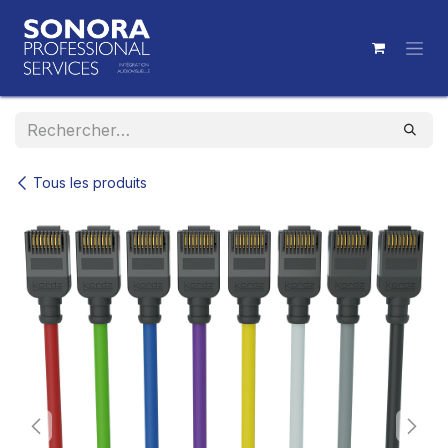
Se rendre au contenu
Tous les produits