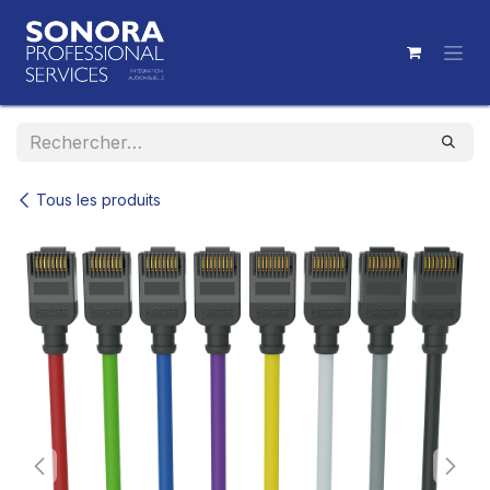
Se rendre au contenu
Tous les produits