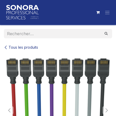
Se rendre au contenu
Tous les produits