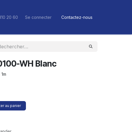
310 20 60
Se connecter
Contactez-nous
0100-WH Blanc
 1m
er au panier
mander