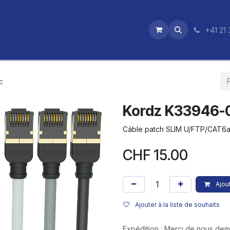
utique
News
Nos certifications
+41 21 
c
Kordz K33946-
Câble patch SLIM U/FTP/CAT6a
CHF
15.00
Ajout
Ajouter à la liste de souhaits
Expédition : Merci de nous de