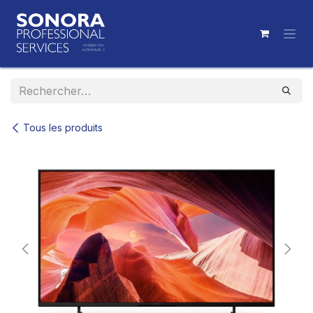
Se rendre au contenu
Tous les produits