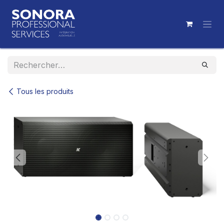
Se rendre au contenu
Tous les produits