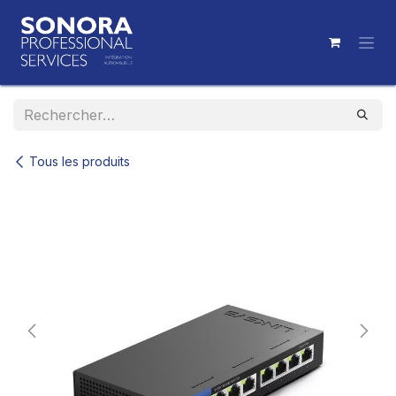
Se rendre au contenu
Tous les produits