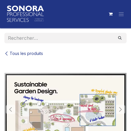
Se rendre au contenu
Tous les produits