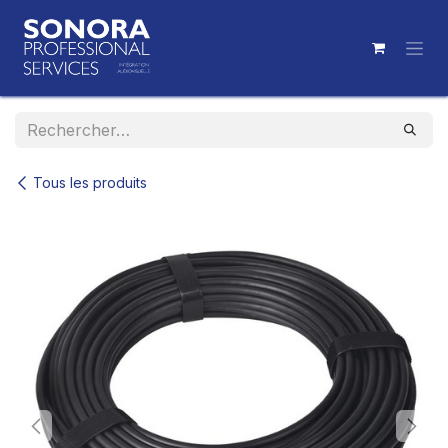
Se rendre au contenu
Tous les produits