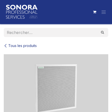
Se rendre au contenu
Tous les produits