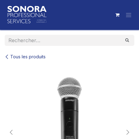
Se rendre au contenu
Tous les produits