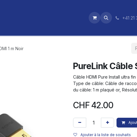
utique
News
Nos certifications
+41 21 
DMI 1 m Noir
PureLink Câble 
Câble HDMI Pure Install ultra fin
Type de câble: Câble de racco
du câble: 1 m plaqué or, Résolu
CHF
42.00
Ajout
Ajouter à la liste de souhaits