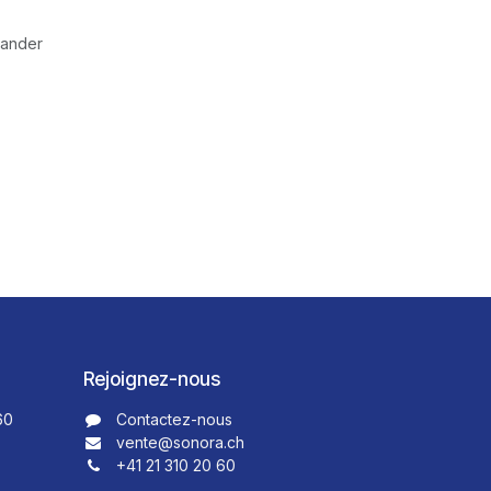
mander
Rejoignez-nous
60
Contactez-nous​​
vente@sonora.ch
+41 21 310 20 60