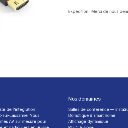
Expédition : Merci de nous de
Nos domaines
ste de l'intégration
Salles de conférence — Insta3
t-sur-Lausanne. Nous
Domotique & smart home
mes AV sur mesure pour
Affichage dynamique
ns et particuliers en Suisse
PDLC Vision+