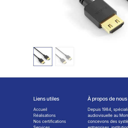
Liens utiles
À propos de nous
Accueil
Depuis 1984, spéciali
Réalisations
audiovisuelle au Mon
Nos certifications
concevons des systè
Services
entreprises, institutio