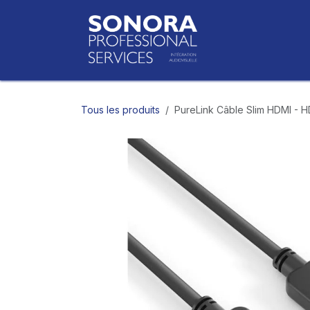
Se rendre au contenu
Accueil
Bo
Tous les produits
PureLink Câble Slim HDMI - H