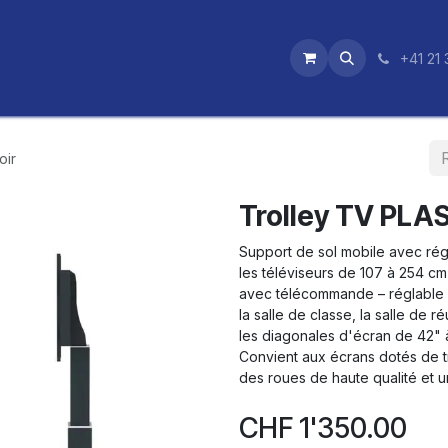
utique
News
Nos certifications
+41 21 
oir
Trolley TV PL
Support de sol mobile avec régl
les téléviseurs de 107 à 254 c
avec télécommande – réglable de
la salle de classe, la salle de r
les diagonales d'écran de 42" 
Convient aux écrans dotés de
des roues de haute qualité et un
CHF
1'350.00