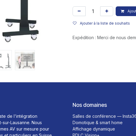
Ajout
Ajouter à la liste de souhaits
Expédition : Merci de nous de
Nos domaines
ste de l'intégration
Salles de conférence — Insta3
t-sur-Lausanne. Nous
Domotique & smart home
mes AV sur mesure pour
Affichage dynamique
ns et particuliers en Suisse
PDLC Vision+