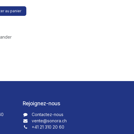
er au panier
mander
Rejoignez-nous
60
Contactez-nous​​
vente@sonora.ch
+41 21 310 20 60