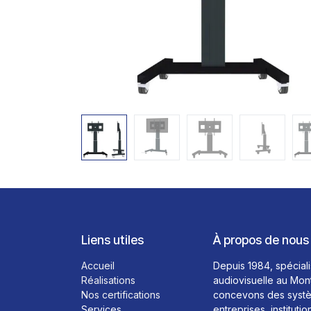
Liens utiles
À propos de nous
Accueil
Depuis 1984, spéciali
Réalisations
audiovisuelle au Mon
Nos certifications
concevons des systè
Services
entreprises, institutio