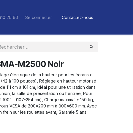
310 20 60
Se connecter
Contactez-nous
ASMA-M2500 Noir
age électrique de la hauteur pour les écrans et
m (42 à 100 pouces), Réglage en hauteur motorisé
 111 cm à 161 cm, Idéal pour une utilisation dans
éunion, la salle de présentation ou l'entrée, Pour
à 100" - (107-254 cm), Charge maximale: 150 kg,
 trous VESA de 200x200 mm à 800x600 mm. Avec
 frein sur les roulettes avant, Garantie 5 ans