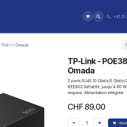
utique
News
Nos certifications
+41 21 
ur PoE++ Omada
TP-Link - POE38
Omada
2 ports RJ45 10 Gbit/s/5 Gbit/s/
IEEE802.3af/at/bt, jusqu'à 90 W,
requise, Alimentation intégrée
CHF
89.00
Ajout