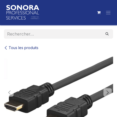
Se rendre au contenu
Tous les produits