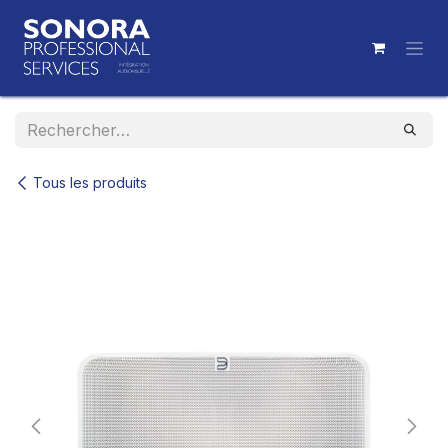
Se rendre au contenu
Tous les produits