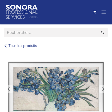
Se rendre au contenu
Tous les produits