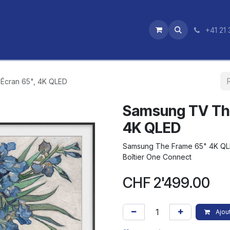
utique
News
Nos certifications
+41 21 
 Écran 65", 4K QLED
Samsung TV The
4K QLED
Samsung The Frame 65" 4K QLE
Boîtier One Connect
CHF
2'499.00
Ajout