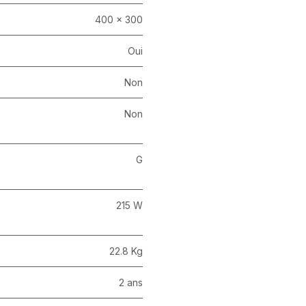
400 x 300
Oui
Non
Non
G
215 W
22.8 Kg
2 ans