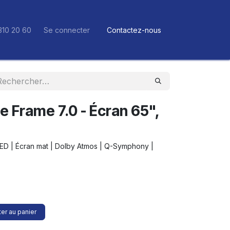
310 20 60
Se connecter
Contactez-nous
 Frame 7.0 - Écran 65",
D | Écran mat | Dolby Atmos | Q-Symphony |
er au panier