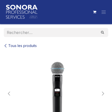
Se rendre au contenu
Tous les produits