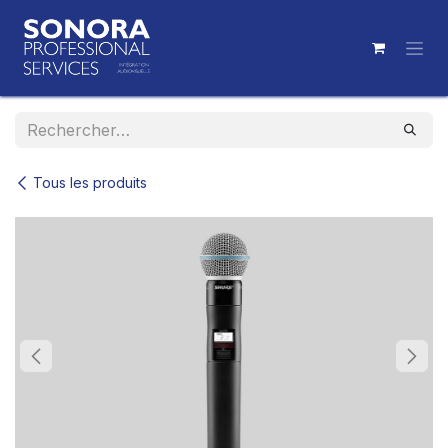
Se rendre au contenu
Tous les produits