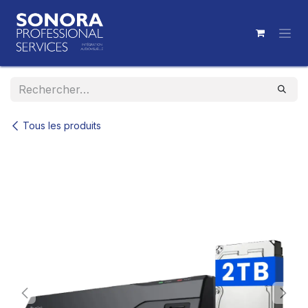
Se rendre au contenu
Tous les produits