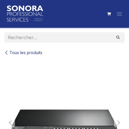
Se rendre au contenu
Tous les produits