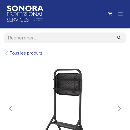
Se rendre au contenu
Tous les produits