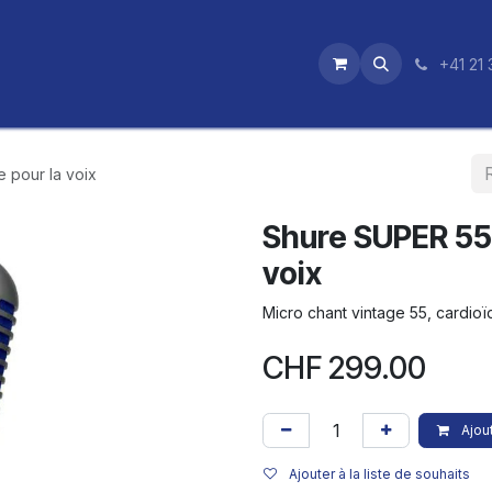
utique
News
Nos certifications
+41 21 
 pour la voix
Shure SUPER 55 
voix
Micro chant vintage 55, cardioï
CHF
299.00
Ajout
Ajouter à la liste de souhaits