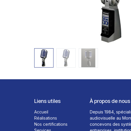
Liens utiles
À propos de nous
Accueil
Depuis 1984, spéciali
Réalisations
audiovisuelle au Mon
Nos certifications
concevons des systè
Services
entreprises, institutio