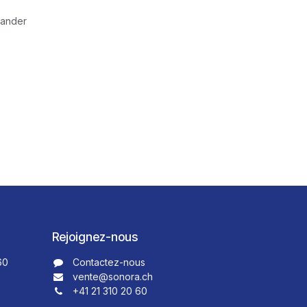
mander
Rejoignez-nous
60
Contactez-nous​​
vente@sonora.ch
+41 21 310 20 60