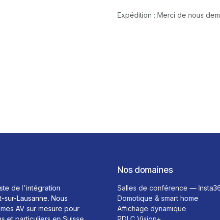
Expédition : Merci de nous de
Nos domaines
ste de l'intégration
Salles de conférence — Insta3
t-sur-Lausanne. Nous
Domotique & smart home
mes AV sur mesure pour
Affichage dynamique
ns et particuliers en Suisse
PDLC Vision+