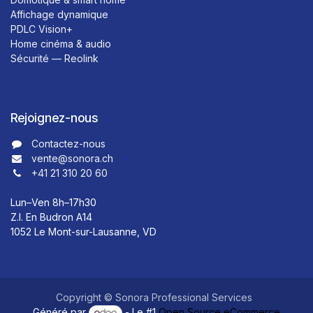
Affichage dynamique
PDLC Vision+
Home cinéma & audio
Sécurité — Reolink
Rejoignez-nous
Contactez-nous​​
vente@sonora.ch
+41 21 310 20 60
Lun–Ven 8h–17h30
Z.I. En Budron A14
1052 Le Mont-sur-Lausanne, VD
Copyright © Sonora Professional Services
Généré par
- Le #1
Open Source eCommerce