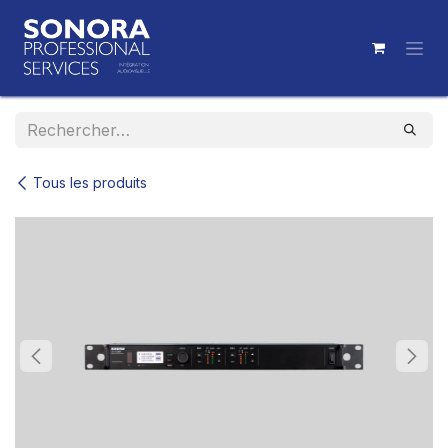
Se rendre au contenu
Tous les produits