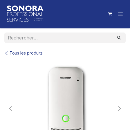
Se rendre au contenu
Tous les produits