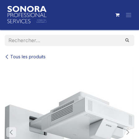
Se rendre au contenu
Tous les produits